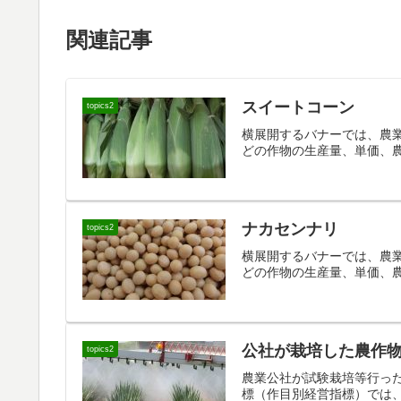
関連記事
スイートコーン
topics2
横展開するバナーでは、農
どの作物の生産量、単価、
ナカセンナリ
topics2
横展開するバナーでは、農
どの作物の生産量、単価、
公社が栽培した農作
topics2
農業公社が試験栽培等行っ
標（作目別経営指標）では、