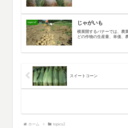
じゃがいも
topics2
横展開するバナーでは、農
どの作物の生産量、単価、
スイートコーン
ホーム
topics2